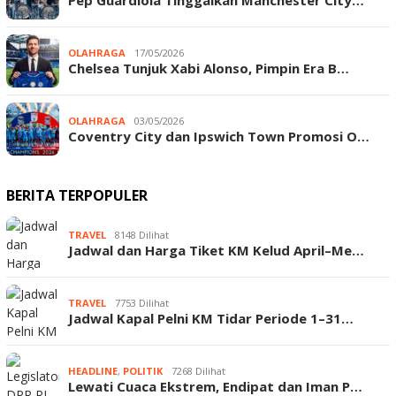
Pep Guardiola Tinggalkan Manchester City…
OLAHRAGA
17/05/2026
Chelsea Tunjuk Xabi Alonso, Pimpin Era B…
OLAHRAGA
03/05/2026
Coventry City dan Ipswich Town Promosi O…
BERITA TERPOPULER
TRAVEL
8148 Dilihat
Jadwal dan Harga Tiket KM Kelud April–Me…
TRAVEL
7753 Dilihat
Jadwal Kapal Pelni KM Tidar Periode 1–31…
HEADLINE
,
POLITIK
7268 Dilihat
Lewati Cuaca Ekstrem, Endipat dan Iman P…