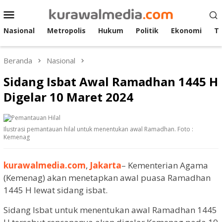
Loncat
Menu
ke
Mobile
konten
Nasional
Metropolis
Hukum
Politik
Ekonomi
T
Beranda
Nasional
Sidang Isbat Awal Ramadhan 1445 H
Digelar 10 Maret 2024
Ilustrasi pemantauan hilal untuk menentukan awal Ramadhan. Foto :
Kemenag
kurawalmedia.com
,
Jakarta
– Kementerian Agama
(Kemenag) akan menetapkan awal puasa Ramadhan
1445 H lewat sidang isbat.
Sidang Isbat untuk menentukan awal Ramadhan 1445