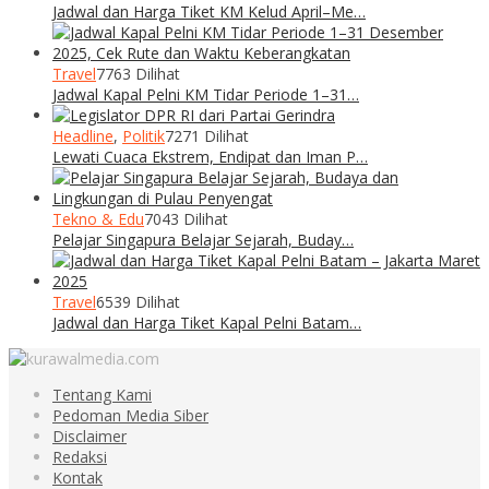
Jadwal dan Harga Tiket KM Kelud April–Me…
Travel
7763 Dilihat
Jadwal Kapal Pelni KM Tidar Periode 1–31…
Headline
,
Politik
7271 Dilihat
Lewati Cuaca Ekstrem, Endipat dan Iman P…
Tekno & Edu
7043 Dilihat
Pelajar Singapura Belajar Sejarah, Buday…
Travel
6539 Dilihat
Jadwal dan Harga Tiket Kapal Pelni Batam…
Tentang Kami
Pedoman Media Siber
Disclaimer
Redaksi
Kontak