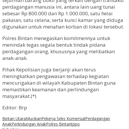
sejumlah barang bukti yang terkait dengan transaksi
perdagangan manusia ini, antara lain uang tunai
sebesar Rp 800.000 dan Rp 1.000.000, satu helai
pakaian, satu celana, serta kunci kamar yang diduga
digunakan untuk menahan korban di lokasi tersebut.
Polres Bintan menegaskan komitmennya untuk
menindak tegas segala bentuk tindak pidana
perdagangan orang, khususnya yang melibatkan
anak-anak.
Pihak Kepolisian juga berjanji akan terus
meningkatkan pengawasan terhadap kegiatan
mencurigakan di wilayah Kabupaten Bintan guna
memastikan keamanan dan perlindungan
masyarakat.(*)
Editor: Brp
Bintan Utara
Mucikari
Pekerja Seks Komersial
Perdagangan
Anak
Perlindungan Anak
Polres Bintan
tppo