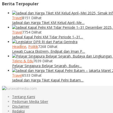
Berita Terpopuler
Travel
8151 Dilihat
Jadwal dan Harga Tiket KM Kelud April–Me…
Travel
7754 Dilihat
Jadwal Kapal Pelni KM Tidar Periode 1–31…
Headline
,
Politik
7268 Dilihat
Lewati Cuaca Ekstrem, Endipat dan Iman P…
Tekno & Edu
7039 Dilihat
Pelajar Singapura Belajar Sejarah, Buday…
Travel
6533 Dilihat
Jadwal dan Harga Tiket Kapal Pelni Batam…
Tentang Kami
Pedoman Media Siber
Disclaimer
Redaksi