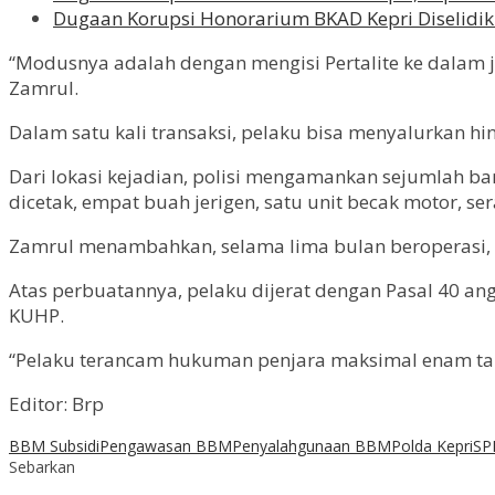
Dugaan Korupsi Honorarium BKAD Kepri Diselidiki
“Modusnya adalah dengan mengisi Pertalite ke dalam j
Zamrul.
Dalam satu kali transaksi, pelaku bisa menyalurkan hi
Dari lokasi kejadian, polisi mengamankan sejumlah bar
dicetak, empat buah jerigen, satu unit becak motor, s
Zamrul menambahkan, selama lima bulan beroperasi, ak
Atas perbuatannya, pelaku dijerat dengan Pasal 40 
KUHP.
“Pelaku terancam hukuman penjara maksimal enam tahu
Editor: Brp
BBM Subsidi
Pengawasan BBM
Penyalahgunaan BBM
Polda Kepri
SP
Sebarkan