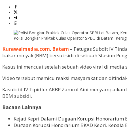
Polisi Bongkar Praktek Culas Operator SPBU di Batam, Kerugia
Kurawalmedia.com
,
Batam
– Petugas Subdit IV Tin
bakar minyak (BBM) bersubsidi di sebuah Stasiun Pen
Kasus ini mencuat setelah sebuah video viral di media 
Video tersebut memicu reaksi masyarakat dan ditindakla
Kasubdit IV Tipidter AKBP Zamrul Aini menyampaikan b
BBM subsidi.
Bacaan Lainnya
Kejati Kepri Dalami Dugaan Korupsi Honorarium
Dugaan Korupsi Honorarium BKAD Kepri, Kepala B