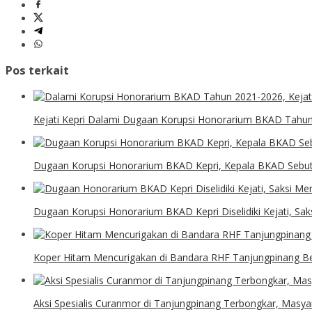
Pos terkait
Kejati Kepri Dalami Dugaan Korupsi Honorarium BKAD Tahun
Dugaan Korupsi Honorarium BKAD Kepri, Kepala BKAD Sebut 
Dugaan Korupsi Honorarium BKAD Kepri Diselidiki Kejati, Sa
Koper Hitam Mencurigakan di Bandara RHF Tanjungpinang Ber
Aksi Spesialis Curanmor di Tanjungpinang Terbongkar, Masyar