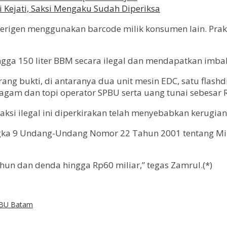
 Kejati, Saksi Mengaku Sudah Diperiksa
erigen menggunakan barcode milik konsumen lain. Prakt
ngga 150 liter BBM secara ilegal dan mendapatkan imbal
ang bukti, di antaranya dua unit mesin EDC, satu flash
eragam dan topi operator SPBU serta uang tunai sebesar 
si ilegal ini diperkirakan telah menyebabkan kerugian
angka 9 Undang-Undang Nomor 22 Tahun 2001 tentang M
n dan denda hingga Rp60 miliar,” tegas Zamrul.(*)
BU Batam