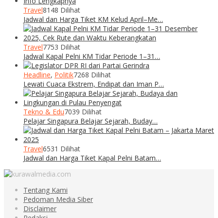
Travel
8148 Dilihat
Jadwal dan Harga Tiket KM Kelud April–Me…
Travel
7753 Dilihat
Jadwal Kapal Pelni KM Tidar Periode 1–31…
Headline
,
Politik
7268 Dilihat
Lewati Cuaca Ekstrem, Endipat dan Iman P…
Tekno & Edu
7039 Dilihat
Pelajar Singapura Belajar Sejarah, Buday…
Travel
6531 Dilihat
Jadwal dan Harga Tiket Kapal Pelni Batam…
Tentang Kami
Pedoman Media Siber
Disclaimer
Redaksi