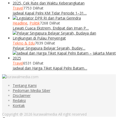
Travel
7753 Dilihat
Jadwal Kapal Pelni KM Tidar Periode 1–31…
Headline
,
Politik
7268 Dilihat
Lewati Cuaca Ekstrem, Endipat dan Iman P…
Tekno & Edu
7039 Dilihat
Pelajar Singapura Belajar Sejarah, Buday…
Travel
6531 Dilihat
Jadwal dan Harga Tiket Kapal Pelni Batam…
Tentang Kami
Pedoman Media Siber
Disclaimer
Redaksi
Kontak
Copyright @ 2026 kurawalmedia All right reserved