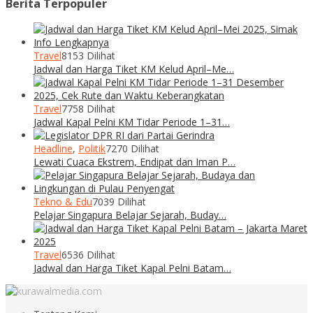
Berita Terpopuler
Travel
8153 Dilihat
Jadwal dan Harga Tiket KM Kelud April–Me…
Travel
7758 Dilihat
Jadwal Kapal Pelni KM Tidar Periode 1–31…
Headline
,
Politik
7270 Dilihat
Lewati Cuaca Ekstrem, Endipat dan Iman P…
Tekno & Edu
7039 Dilihat
Pelajar Singapura Belajar Sejarah, Buday…
Travel
6536 Dilihat
Jadwal dan Harga Tiket Kapal Pelni Batam…