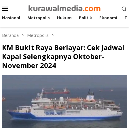
Loncat
Menu
ke
Mobile
konten
Nasional
Metropolis
Hukum
Politik
Ekonomi
T
Beranda
Metropolis
KM Bukit Raya Berlayar: Cek Jadwal
Kapal Selengkapnya Oktober-
November 2024