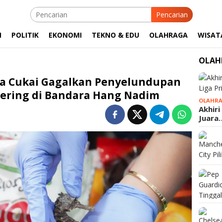
Pencarian
M
POLITIK
EKONOMI
TEKNO & EDU
OLAHRAGA
WISAT
OLAH
ea Cukai Gagalkan Penyelundupan
Kering di Bandara Hang Nadim
OLAHR
Akhiri
Juara