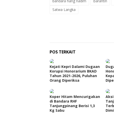
bandara hang nadim
Barantin
Satwa Langka
POS TERKAIT
Kejati Kepri Dalami Dugaan
Duga
Korupsi Honorarium BKAD
Hono
Tahun 2021-2026, Puluhan
Kepa
Orang Diperiksa
Dipe
Koper Hitam Mencurigakan
Aksi
di Bandara RHF
Tan
Tanjungpinang Berisi 1,3
Ter
Kg Sabu
Dimi