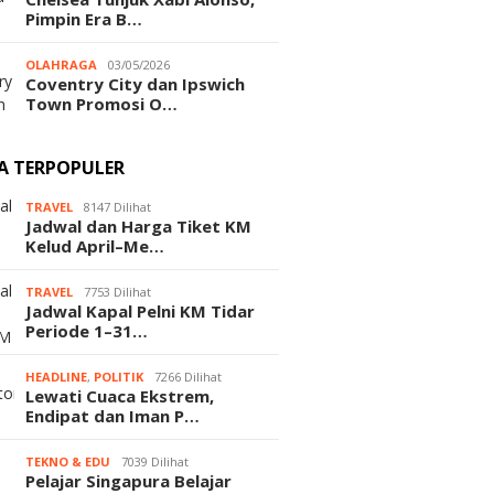
Pimpin Era B…
OLAHRAGA
03/05/2026
Coventry City dan Ipswich
Town Promosi O…
TA TERPOPULER
TRAVEL
8147 Dilihat
Jadwal dan Harga Tiket KM
Kelud April–Me…
TRAVEL
7753 Dilihat
Jadwal Kapal Pelni KM Tidar
Periode 1–31…
HEADLINE
,
POLITIK
7266 Dilihat
Lewati Cuaca Ekstrem,
Endipat dan Iman P…
TEKNO & EDU
7039 Dilihat
Pelajar Singapura Belajar