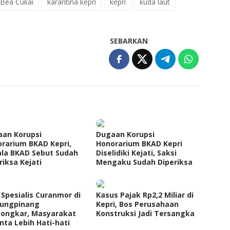
Bea Cukai
karantina kepri
kepri
kuda laut
SEBARKAN
an Korupsi
Dugaan Korupsi
rarium BKAD Kepri,
Honorarium BKAD Kepri
la BKAD Sebut Sudah
Diselidiki Kejati, Saksi
riksa Kejati
Mengaku Sudah Diperiksa
 Spesialis Curanmor di
Kasus Pajak Rp2,2 Miliar di
jungpinang
Kepri, Bos Perusahaan
bongkar, Masyarakat
Konstruksi Jadi Tersangka
nta Lebih Hati-hati