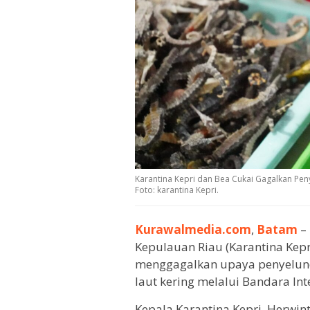
Karantina Kepri dan Bea Cukai Gagalkan Pe
Foto: karantina Kepri.
Kurawalmedia.com
,
Batam
– 
Kepulauan Riau (Karantina Kepr
menggagalkan upaya penyelund
laut kering melalui Bandara In
Kepala Karantina Kepri, Herwin