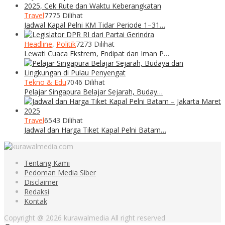
Travel
7775 Dilihat
Jadwal Kapal Pelni KM Tidar Periode 1–31…
Headline
,
Politik
7273 Dilihat
Lewati Cuaca Ekstrem, Endipat dan Iman P…
Tekno & Edu
7046 Dilihat
Pelajar Singapura Belajar Sejarah, Buday…
Travel
6543 Dilihat
Jadwal dan Harga Tiket Kapal Pelni Batam…
Tentang Kami
Pedoman Media Siber
Disclaimer
Redaksi
Kontak
Copyright @ 2026 kurawalmedia All right reserved