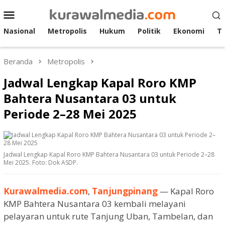
Loncat
Menu
ke
Mobile
konten
Nasional
Metropolis
Hukum
Politik
Ekonomi
T
Beranda
Metropolis
Jadwal Lengkap Kapal Roro KMP
Bahtera Nusantara 03 untuk
Periode 2–28 Mei 2025
Jadwal Lengkap Kapal Roro KMP Bahtera Nusantara 03 untuk Periode 2–28
Mei 2025. Foto: Dok ASDP.
Kurawalmedia.com
,
Tanjungpinang
— Kapal Roro
KMP Bahtera Nusantara 03 kembali melayani
pelayaran untuk rute Tanjung Uban, Tambelan, dan