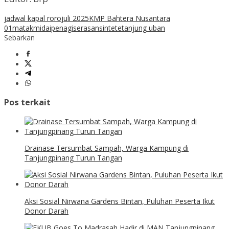
jadwal kapal roro
juli 2025
KMP Bahtera Nusantara
01
matak
midai
penagi
serasan
sintete
tanjung uban
Sebarkan
Pos terkait
Drainase Tersumbat Sampah, Warga Kampung di
Tanjungpinang Turun Tangan
Aksi Sosial Nirwana Gardens Bintan, Puluhan Peserta Ikut
Donor Darah