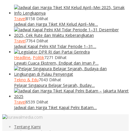
Travel
8158 Dilihat
Jadwal dan Harga Tiket KM Kelud April–Me…
Travel
7764 Dilihat
Jadwal Kapal Pelni KM Tidar Periode 1–31…
Headline
,
Politik
7271 Dilihat
Lewati Cuaca Ekstrem, Endipat dan Iman P…
Tekno & Edu
7043 Dilihat
Pelajar Singapura Belajar Sejarah, Buday…
Travel
6539 Dilihat
Jadwal dan Harga Tiket Kapal Pelni Batam…
Tentang Kami