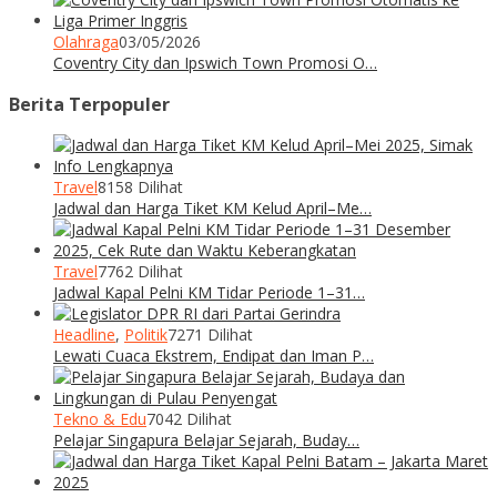
Olahraga
03/05/2026
Coventry City dan Ipswich Town Promosi O…
Berita Terpopuler
Travel
8158 Dilihat
Jadwal dan Harga Tiket KM Kelud April–Me…
Travel
7762 Dilihat
Jadwal Kapal Pelni KM Tidar Periode 1–31…
Headline
,
Politik
7271 Dilihat
Lewati Cuaca Ekstrem, Endipat dan Iman P…
Tekno & Edu
7042 Dilihat
Pelajar Singapura Belajar Sejarah, Buday…