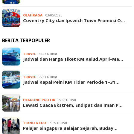
OLAHRAGA
03/05/2026
Coventry City dan Ipswich Town Promosi O…
BERITA TERPOPULER
TRAVEL
8147 Dilihat
Jadwal dan Harga Tiket KM Kelud April–Me…
TRAVEL
7753 Dilihat
Jadwal Kapal Pelni KM Tidar Periode 1–31…
HEADLINE
,
POLITIK
7266 Dilihat
Lewati Cuaca Ekstrem, Endipat dan Iman P…
TEKNO & EDU
7039 Dilihat
Pelajar Singapura Belajar Sejarah, Buday…