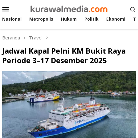
Loncat
Menu
ke
Mobile
konten
Nasional
Metropolis
Hukum
Politik
Ekonomi
T
Beranda
Travel
Jadwal Kapal Pelni KM Bukit Raya
Periode 3–17 Desember 2025