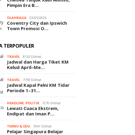
Pimpin Era B…
OLAHRAGA
03/05/2026
Coventry City dan Ipswich
Town Promosi O…
TA TERPOPULER
TRAVEL
8153 Dilihat
Jadwal dan Harga Tiket KM
Kelud April–Me…
TRAVEL
7759 Dilihat
Jadwal Kapal Pelni KM Tidar
Periode 1–31…
HEADLINE
,
POLITIK
7270 Dilihat
Lewati Cuaca Ekstrem,
Endipat dan Iman P…
TEKNO & EDU
7041 Dilihat
Pelajar Singapura Belajar