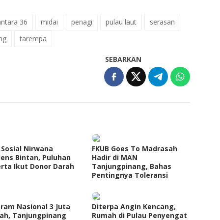
ntara 36
midai
penagi
pulau laut
serasan
ng
tarempa
SEBARKAN
 Sosial Nirwana
FKUB Goes To Madrasah
ens Bintan, Puluhan
Hadir di MAN
rta Ikut Donor Darah
Tanjungpinang, Bahas
Pentingnya Toleransi
ram Nasional 3 Juta
Diterpa Angin Kencang,
ah, Tanjungpinang
Rumah di Pulau Penyengat