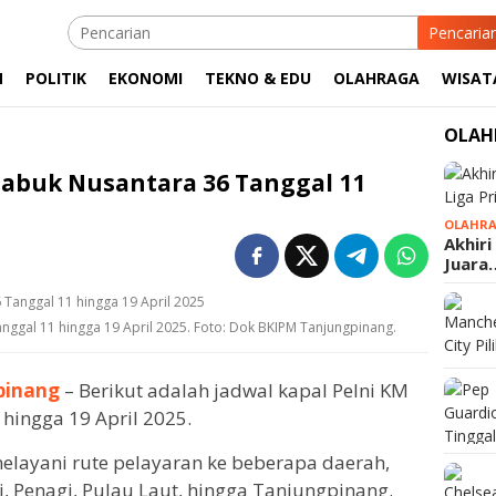
Pencaria
M
POLITIK
EKONOMI
TEKNO & EDU
OLAHRAGA
WISAT
OLAH
Sabuk Nusantara 36 Tanggal 11
OLAHR
Akhiri
Juara
nggal 11 hingga 19 April 2025. Foto: Dok BKIPM Tanjungpinang.
pinang
– Berikut adalah jadwal kapal Pelni KM
hingga 19 April 2025.
layani rute pelayaran ke beberapa daerah,
bi, Penagi, Pulau Laut, hingga Tanjungpinang.