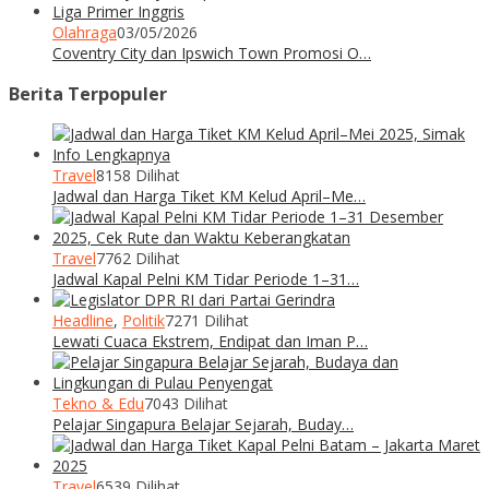
Olahraga
03/05/2026
Coventry City dan Ipswich Town Promosi O…
Berita Terpopuler
Travel
8158 Dilihat
Jadwal dan Harga Tiket KM Kelud April–Me…
Travel
7762 Dilihat
Jadwal Kapal Pelni KM Tidar Periode 1–31…
Headline
,
Politik
7271 Dilihat
Lewati Cuaca Ekstrem, Endipat dan Iman P…
Tekno & Edu
7043 Dilihat
Pelajar Singapura Belajar Sejarah, Buday…
Travel
6539 Dilihat