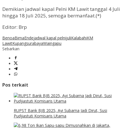
Demikian jadwal kapal Pelni KM Lawit tanggal 4 Juli
hingga 18 Juli 2025, semoga bermanfaat.(*)
Editor: Brp
Benoa
Bima
Ende
jadwal kapal pelni
juli
Kalabahi
KM
Lawit
Kupang
surabaya
Waingapu
Sebarkan
Pos terkait
RUPST Bank BJB 2025, Ayi Subarna Jadi Dirut, Susi
Pudjiastuti Komisaris Utama