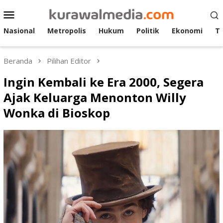
Loncat
Menu
ke
Mobile
konten
Nasional
Metropolis
Hukum
Politik
Ekonomi
T
Beranda
Pilihan Editor
Ingin Kembali ke Era 2000, Segera
Ajak Keluarga Menonton Willy
Wonka di Bioskop