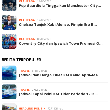
OLAHRAGA
19/05/2026
Pep Guardiola Tinggalkan Manchester City…
OLAHRAGA
17/05/2026
Chelsea Tunjuk Xabi Alonso, Pimpin Era B…
OLAHRAGA
03/05/2026
Coventry City dan Ipswich Town Promosi O…
BERITA TERPOPULER
TRAVEL
8158 Dilihat
Jadwal dan Harga Tiket KM Kelud April–Me…
TRAVEL
7762 Dilihat
Jadwal Kapal Pelni KM Tidar Periode 1–31…
HEADLINE
,
POLITIK
7271 Dilihat