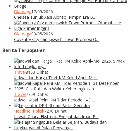
Olahraga
17/05/2026
Chelsea Tunjuk Xabi Alonso, Pimpin Era B…
Olahraga
03/05/2026
Coventry City dan Ipswich Town Promosi O…
Berita Terpopuler
Travel
8153 Dilihat
Jadwal dan Harga Tiket KM Kelud April–Me…
Travel
7759 Dilihat
Jadwal Kapal Pelni KM Tidar Periode 1–31…
Headline
,
Politik
7270 Dilihat
Lewati Cuaca Ekstrem, Endipat dan Iman P…