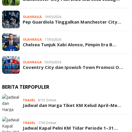
OLAHRAGA
19/05/2026
Pep Guardiola Tinggalkan Manchester City…
OLAHRAGA
17/05/2026
Chelsea Tunjuk Xabi Alonso, Pimpin Era B…
OLAHRAGA
03/05/2026
Coventry City dan Ipswich Town Promosi O…
BERITA TERPOPULER
TRAVEL
8151 Dilihat
Jadwal dan Harga Tiket KM Kelud April–Me…
TRAVEL
7755 Dilihat
Jadwal Kapal Pelni KM Tidar Periode 1–31…