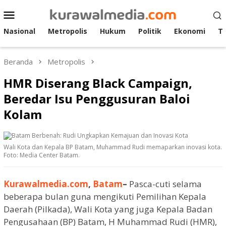
Loncat
Menu
ke
Mobile
konten
Nasional
Metropolis
Hukum
Politik
Ekonomi
T
Beranda
Metropolis
HMR Diserang Black Campaign,
Beredar Isu Penggusuran Baloi
Kolam
Wali Kota dan Kepala BP Batam, Muhammad Rudi memaparkan inovasi kota.
Foto: Media Center Batam.
Kurawalmedia.com
,
Batam
–
Pasca-cuti selama
beberapa bulan guna mengikuti Pemilihan Kepala
Daerah (Pilkada), Wali Kota yang juga Kepala Badan
Pengusahaan (BP) Batam, H Muhammad Rudi (HMR),