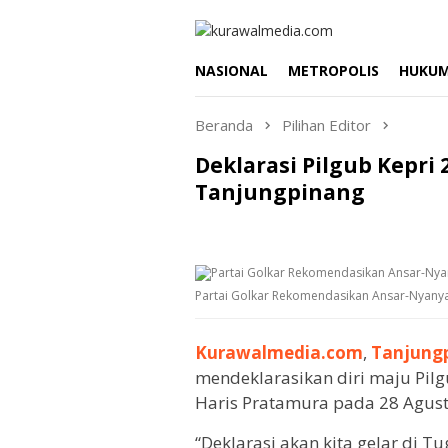
Loncat
ke
konten
NASIONAL
METROPOLIS
HUKU
Beranda
Pilihan Editor
Deklarasi Pilgub Kepri 
Tanjungpinang
Partai Golkar Rekomendasikan Ansar-Nyanyan
Kurawalmedia.com
,
Tanjung
mendeklarasikan diri maju Pi
Haris Pratamura pada 28 Agus
“Deklarasi akan kita gelar di 