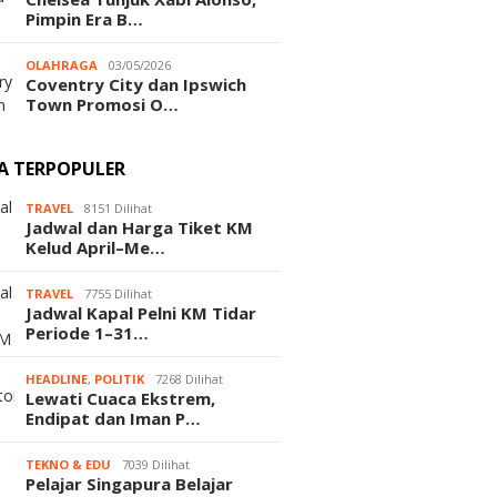
Pimpin Era B…
OLAHRAGA
03/05/2026
Coventry City dan Ipswich
Town Promosi O…
TA TERPOPULER
TRAVEL
8151 Dilihat
Jadwal dan Harga Tiket KM
Kelud April–Me…
TRAVEL
7755 Dilihat
Jadwal Kapal Pelni KM Tidar
Periode 1–31…
HEADLINE
,
POLITIK
7268 Dilihat
Lewati Cuaca Ekstrem,
Endipat dan Iman P…
TEKNO & EDU
7039 Dilihat
Pelajar Singapura Belajar