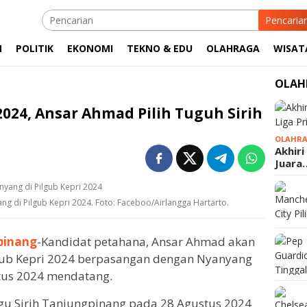
Pencaria
M
POLITIK
EKONOMI
TEKNO & EDU
OLAHRAGA
WISAT
OLAH
2024, Ansar Ahmad Pilih Tuguh Sirih
OLAHR
Akhiri
Juara
g di Pilgub Kepri 2024. Foto: Faceboo/Airlangga Hartarto.
pinang
-Kandidat petahana, Ansar Ahmad akan
lgub Kepri 2024 berpasangan dengan Nyanyang
tus 2024 mendatang.
Tugu Sirih Tanjungpinang pada 28 Agustus 2024