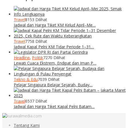
Travel
8153 Dilihat
Jadwal dan Harga Tiket KM Kelud April–Me…
Travel
7758 Dilihat
Jadwal Kapal Pelni KM Tidar Periode 1–31…
Headline
,
Politik
7270 Dilihat
Lewati Cuaca Ekstrem, Endipat dan Iman P…
Tekno & Edu
7039 Dilihat
Pelajar Singapura Belajar Sejarah, Buday…
Travel
6537 Dilihat
Jadwal dan Harga Tiket Kapal Pelni Batam…
Tentang Kami