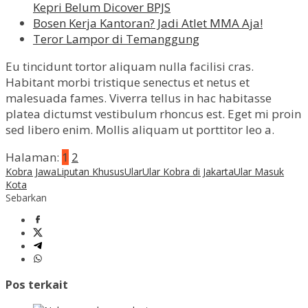
Kepri Belum Dicover BPJS
Bosen Kerja Kantoran? Jadi Atlet MMA Aja!
Teror Lampor di Temanggung
Eu tincidunt tortor aliquam nulla facilisi cras.
Habitant morbi tristique senectus et netus et
malesuada fames. Viverra tellus in hac habitasse
platea dictumst vestibulum rhoncus est. Eget mi proin
sed libero enim. Mollis aliquam ut porttitor leo a.
Halaman:
1
2
Kobra Jawa
Liputan Khusus
Ular
Ular Kobra di Jakarta
Ular Masuk
Kota
Sebarkan
Pos terkait