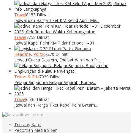
Travel
8153 Dilihat
Jadwal dan Harga Tiket KM Kelud April–Me…
Travel
7758 Dilihat
Jadwal Kapal Pelni KM Tidar Periode 1–31…
Headline
,
Politik
7270 Dilihat
Lewati Cuaca Ekstrem, Endipat dan Iman P…
Tekno & Edu
7039 Dilihat
Pelajar Singapura Belajar Sejarah, Buday…
Travel
6536 Dilihat
Jadwal dan Harga Tiket Kapal Pelni Batam…
Tentang Kami
Pedoman Media Siber