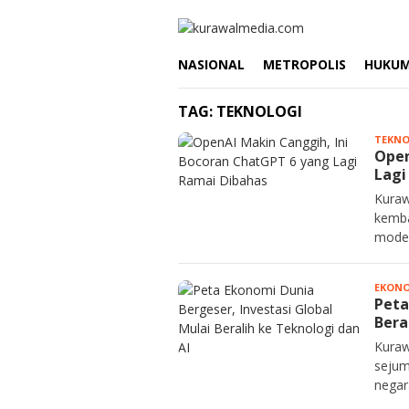
Loncat
ke
konten
NASIONAL
METROPOLIS
HUKU
TAG:
TEKNOLOGI
TEKNO
Open
Lagi
Kuraw
kemba
model
EKON
Peta
Bera
Kuraw
sejum
negar