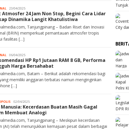
NAL
Kurawalmedia
23/04/2025
t Atmosfer 24 Jam Non Stop, Begini Cara Lidar
ap Dinamika Langit Khatulistiwa
almedia.com, Tanjungpinang – Badan Riset dan Inovasi
nal (BRIN) memperkuat pemantauan atmosfer tropis
i fasilitas […]
BERI
NAL
Kurawalmedia
06/04/2025
komendasi HP Rp1 Jutaan RAM 8 GB, Performa
guh Harga Bersahabat
almedia.com, Batam – Berikut adalah rekomendasi bagi
yang memiliki anggaran terbatas namun menginginkan
hone […]
POLIS
Kurawalmedia
02/04/2025
s Manusia: Kecerdasan Buatan Masih Gagal
am Membuat Analogi
almedia.com, Tanjungpinang – Meskipun kecerdasan
n (AI) telah menunjukkan kemajuan pesat dalam berbagai