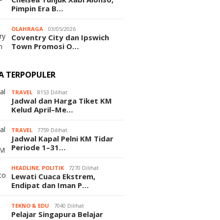
Pimpin Era B…
OLAHRAGA
03/05/2026
Coventry City dan Ipswich
Town Promosi O…
TA TERPOPULER
TRAVEL
8153 Dilihat
Jadwal dan Harga Tiket KM
Kelud April–Me…
TRAVEL
7759 Dilihat
Jadwal Kapal Pelni KM Tidar
Periode 1–31…
HEADLINE
,
POLITIK
7270 Dilihat
Lewati Cuaca Ekstrem,
Endipat dan Iman P…
TEKNO & EDU
7040 Dilihat
Pelajar Singapura Belajar