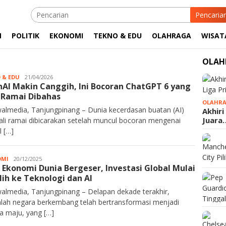
Pencaria
M
POLITIK
EKONOMI
TEKNO & EDU
OLAHRAGA
WISAT
OLAH
 & EDU
Kurawalmedia
21/04/2026
AI Makin Canggih, Ini Bocoran ChatGPT 6 yang
 Ramai Dibahas
OLAHR
almedia, Tanjungpinang – Dunia kecerdasan buatan (AI)
Akhiri
Juara
li ramai dibicarakan setelah muncul bocoran mengenai
 […]
OMI
Kurawalmedia
20/12/2025
 Ekonomi Dunia Bergeser, Investasi Global Mulai
lih ke Teknologi dan AI
almedia, Tanjungpinang – Delapan dekade terakhir,
lah negara berkembang telah bertransformasi menjadi
a maju, yang […]