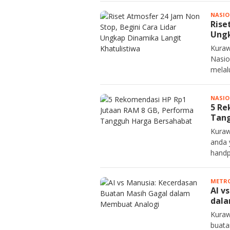
NASIO
Rise
Ungk
Kuraw
Nasio
melalu
NASIO
5 Re
Tang
Kuraw
anda 
handp
METRO
AI v
dal
Kuraw
buata