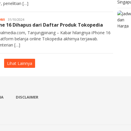
, penelitian […]
OMI
Kurawalmedia
31/10/2024
ne 16 Dihapus dari Daftar Produk Tokopedia
almedia.com, Tanjungpinang – Kabar hilangnya iPhone 16
platform belanja online Tokopedia akhirnya terjawab.
terian […]
Lihat Lainnya
IA
DISCLAIMER