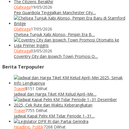
Olahraga
19/05/2026
Pep Guardiola Tinggalkan Manchester City…
Olahraga
17/05/2026
Chelsea Tunjuk Xabi Alonso, Pimpin Era B…
Olahraga
03/05/2026
Coventry City dan Ipswich Town Promosi O…
Berita Terpopuler
Travel
8151 Dilihat
Jadwal dan Harga Tiket KM Kelud April–Me…
Travel
7755 Dilihat
Jadwal Kapal Pelni KM Tidar Periode 1–31…
Headline
,
Politik
7268 Dilihat