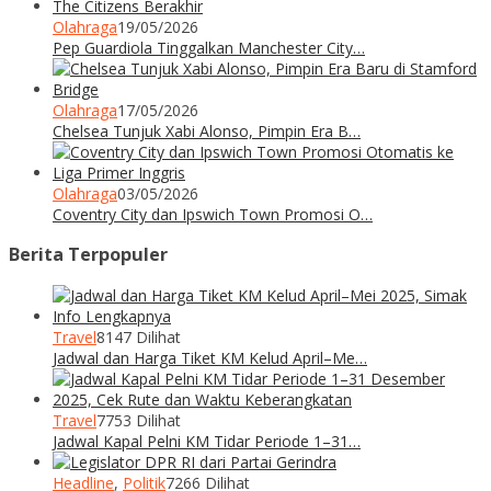
Olahraga
19/05/2026
Pep Guardiola Tinggalkan Manchester City…
Olahraga
17/05/2026
Chelsea Tunjuk Xabi Alonso, Pimpin Era B…
Olahraga
03/05/2026
Coventry City dan Ipswich Town Promosi O…
Berita Terpopuler
Travel
8147 Dilihat
Jadwal dan Harga Tiket KM Kelud April–Me…
Travel
7753 Dilihat
Jadwal Kapal Pelni KM Tidar Periode 1–31…
Headline
,
Politik
7266 Dilihat