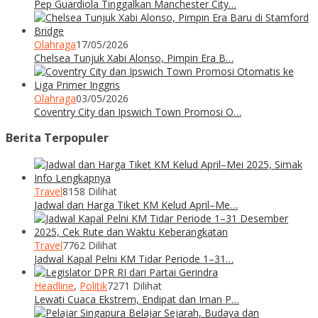
Pep Guardiola Tinggalkan Manchester City…
Olahraga
17/05/2026
Chelsea Tunjuk Xabi Alonso, Pimpin Era B…
Olahraga
03/05/2026
Coventry City dan Ipswich Town Promosi O…
Berita Terpopuler
Travel
8158 Dilihat
Jadwal dan Harga Tiket KM Kelud April–Me…
Travel
7762 Dilihat
Jadwal Kapal Pelni KM Tidar Periode 1–31…
Headline
,
Politik
7271 Dilihat
Lewati Cuaca Ekstrem, Endipat dan Iman P…