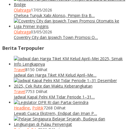
Olahraga
17/05/2026
Chelsea Tunjuk Xabi Alonso, Pimpin Era B…
Olahraga
03/05/2026
Coventry City dan Ipswich Town Promosi O…
Berita Terpopuler
Travel
8150 Dilihat
Jadwal dan Harga Tiket KM Kelud April–Me…
Travel
7753 Dilihat
Jadwal Kapal Pelni KM Tidar Periode 1–31…
Headline
,
Politik
7268 Dilihat
Lewati Cuaca Ekstrem, Endipat dan Iman P…