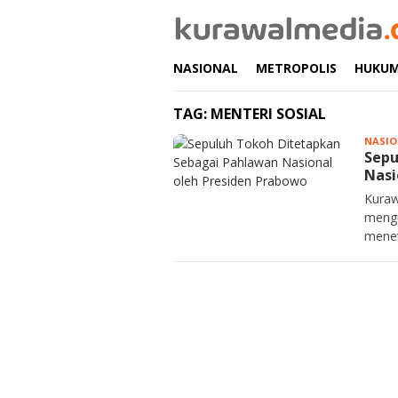
Loncat
ke
konten
NASIONAL
METROPOLIS
HUKU
TAG:
MENTERI SOSIAL
NASIO
Sepu
Nasi
Kuraw
mengu
menet