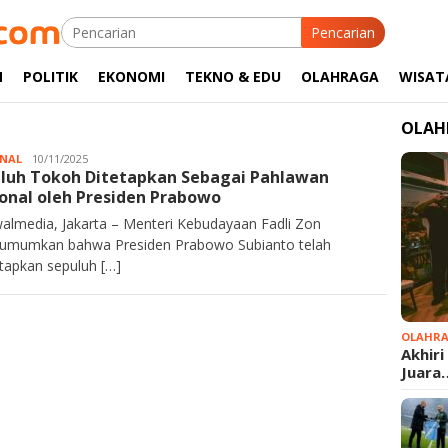
Pencarian
M
POLITIK
EKONOMI
TEKNO & EDU
OLAHRAGA
WISAT
OLAH
NAL
Kurawalmedia
10/11/2025
luh Tokoh Ditetapkan Sebagai Pahlawan
onal oleh Presiden Prabowo
almedia, Jakarta – Menteri Kebudayaan Fadli Zon
mumkan bahwa Presiden Prabowo Subianto telah
apkan sepuluh […]
OLAHR
Akhiri
Juara