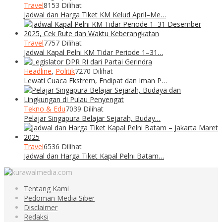
Travel
8153 Dilihat
Jadwal dan Harga Tiket KM Kelud April–Me…
Travel
7757 Dilihat
Jadwal Kapal Pelni KM Tidar Periode 1–31…
Headline
,
Politik
7270 Dilihat
Lewati Cuaca Ekstrem, Endipat dan Iman P…
Tekno & Edu
7039 Dilihat
Pelajar Singapura Belajar Sejarah, Buday…
Travel
6536 Dilihat
Jadwal dan Harga Tiket Kapal Pelni Batam…
Tentang Kami
Pedoman Media Siber
Disclaimer
Redaksi