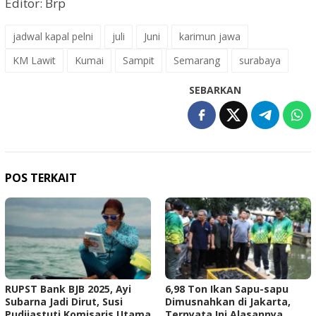
Editor: Brp
jadwal kapal pelni
juli
Juni
karimun jawa
KM Lawit
Kumai
Sampit
Semarang
surabaya
SEBARKAN
POS TERKAIT
RUPST Bank BJB 2025, Ayi
6,98 Ton Ikan Sapu-sapu
Subarna Jadi Dirut, Susi
Dimusnahkan di Jakarta,
Pudjiastuti Komisaris Utama
Ternyata Ini Alasannya