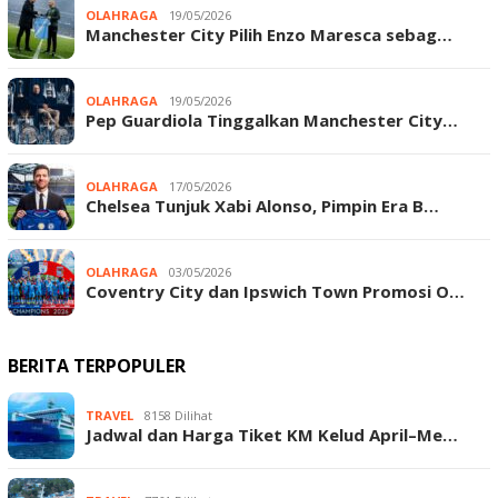
OLAHRAGA
19/05/2026
Manchester City Pilih Enzo Maresca sebag…
OLAHRAGA
19/05/2026
Pep Guardiola Tinggalkan Manchester City…
OLAHRAGA
17/05/2026
Chelsea Tunjuk Xabi Alonso, Pimpin Era B…
OLAHRAGA
03/05/2026
Coventry City dan Ipswich Town Promosi O…
BERITA TERPOPULER
TRAVEL
8158 Dilihat
Jadwal dan Harga Tiket KM Kelud April–Me…