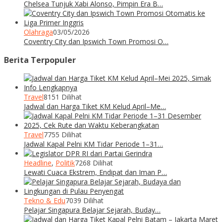
Chelsea Tunjuk Xabi Alonso, Pimpin Era B…
Olahraga
03/05/2026
Coventry City dan Ipswich Town Promosi O…
Berita Terpopuler
Travel
8151 Dilihat
Jadwal dan Harga Tiket KM Kelud April–Me…
Travel
7755 Dilihat
Jadwal Kapal Pelni KM Tidar Periode 1–31…
Headline
,
Politik
7268 Dilihat
Lewati Cuaca Ekstrem, Endipat dan Iman P…
Tekno & Edu
7039 Dilihat
Pelajar Singapura Belajar Sejarah, Buday…