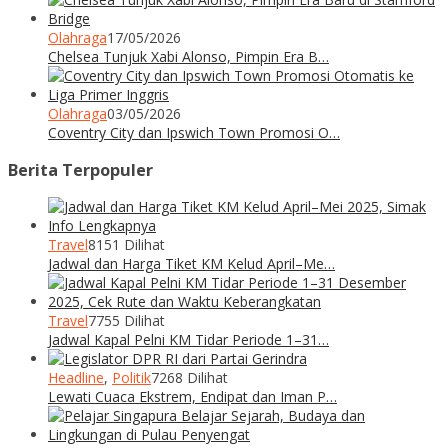
Olahraga
17/05/2026
Chelsea Tunjuk Xabi Alonso, Pimpin Era B…
Olahraga
03/05/2026
Coventry City dan Ipswich Town Promosi O…
Berita Terpopuler
Travel
8151 Dilihat
Jadwal dan Harga Tiket KM Kelud April–Me…
Travel
7755 Dilihat
Jadwal Kapal Pelni KM Tidar Periode 1–31…
Headline
,
Politik
7268 Dilihat
Lewati Cuaca Ekstrem, Endipat dan Iman P…