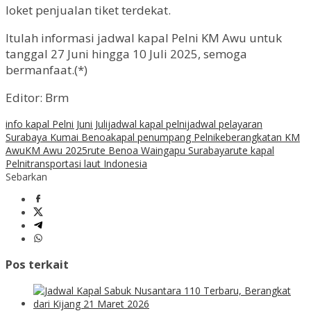
loket penjualan tiket terdekat.
Itulah informasi jadwal kapal Pelni KM Awu untuk
tanggal 27 Juni hingga 10 Juli 2025, semoga
bermanfaat.(*)
Editor: Brm
info kapal Pelni Juni Juli
jadwal kapal pelni
jadwal pelayaran
Surabaya Kumai Benoa
kapal penumpang Pelni
keberangkatan KM
Awu
KM Awu 2025
rute Benoa Waingapu Surabaya
rute kapal
Pelni
transportasi laut Indonesia
Sebarkan
Pos terkait