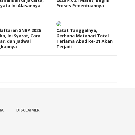
snahkan di Jakarta,
2026 Fix 21 Maret, Begini
yata Ini Alasannya
Proses Penentuannya
aftaran SNBP 2026
Catat Tanggalnya,
ka, Ini Syarat, Cara
Gerhana Matahari Total
ar, dan Jadwal
Terlama Abad ke-21 Akan
gkapnya
Terjadi
IA
DISCLAIMER