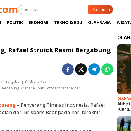
Pencarian
M
POLITIK
EKONOMI
TEKNO & EDU
OLAHRAGA
WISAT
OLAH
ong, Rafael Struick Resmi Bergabung
smi Bergabung Brisbane Roar. Foto: X/brisbaneroar.
OLAHR
Akhiri
pinang
– Penyerang Timnas Indonesia, Rafael
Juara
agian dari Brisbane Roar pada hari terakhir