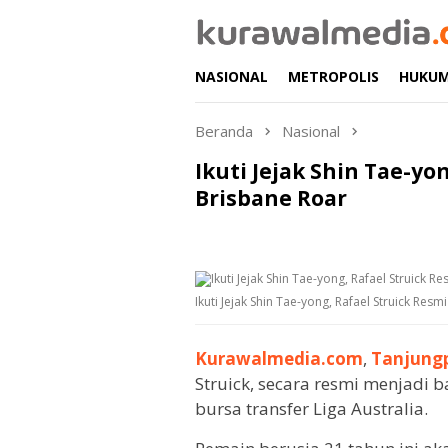
Loncat
ke
konten
NASIONAL
METROPOLIS
HUKU
Beranda
Nasional
Ikuti Jejak Shin Tae-y
Brisbane Roar
Ikuti Jejak Shin Tae-yong, Rafael Struick Re
Kurawalmedia.com
,
Tanjung
Struick, secara resmi menjadi b
bursa transfer Liga Australia.