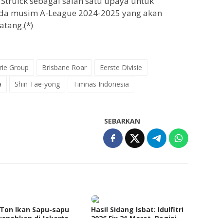
truick sebagai salah satu upaya untuk
da musim A-League 2024-2025 yang akan
tang.(*)
rie Group
Brisbane Roar
Eerste Divisie
a
Shin Tae-yong
Timnas Indonesia
SEBARKAN
 Ton Ikan Sapu-sapu
Hasil Sidang Isbat: Idulfitri