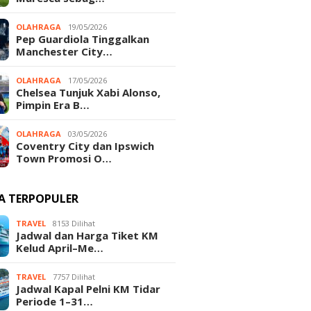
OLAHRAGA
19/05/2026
Pep Guardiola Tinggalkan
Manchester City…
OLAHRAGA
17/05/2026
Chelsea Tunjuk Xabi Alonso,
Pimpin Era B…
OLAHRAGA
03/05/2026
Coventry City dan Ipswich
Town Promosi O…
TA TERPOPULER
TRAVEL
8153 Dilihat
Jadwal dan Harga Tiket KM
Kelud April–Me…
TRAVEL
7757 Dilihat
Jadwal Kapal Pelni KM Tidar
Periode 1–31…