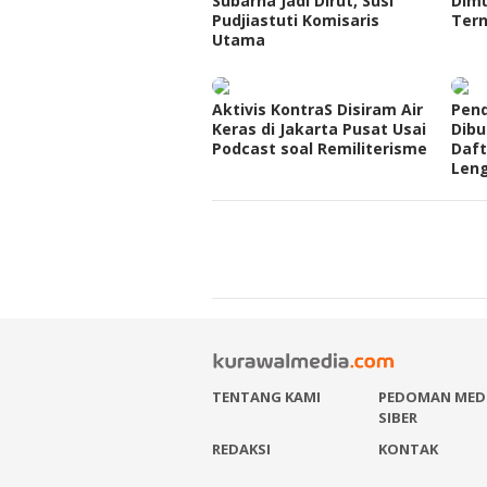
Subarna Jadi Dirut, Susi
Dimu
Pudjiastuti Komisaris
Tern
Utama
Aktivis KontraS Disiram Air
Pend
Keras di Jakarta Pusat Usai
Dibu
Podcast soal Remiliterisme
Daft
Len
TENTANG KAMI
PEDOMAN MED
SIBER
REDAKSI
KONTAK