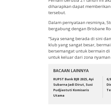
Pemain berusia 21 tahun ini 
diharapkan dapat memberikan ko
tersebut.
Dalam pernyataan resminya, S
bergabung dengan Brisbane Ro
“Saya senang berada di sini da
klub yang sangat besar, bermai
bersemangat untuk bermain di 
untuk keluar dari zona nyaman s
BACAAN LAINNYA
RUPST Bank BJB 2025, Ayi
6,
Subarna Jadi Dirut, Susi
Di
Pudjiastuti Komisaris
Te
Utama