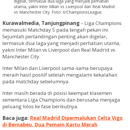
digelar, termasuk dua laga yang menjadi perhatian
utama, yakni Inter Milan vs Liverpool dan Real Madrid
vs Manchester City. Foto: X/ChampionsLeague.
Kurawalmedia, Tanjungpinang
– Liga Champions
memasuki Matchday 5 pada tengah pekan ini.
Sejumlah pertandingan penting akan digelar,
termasuk dua laga yang menjadi perhatian utama,
yakni Inter Milan vs Liverpool dan Real Madrid vs
Manchester City.
Inter Milan dan Liverpool sama-sama berupaya
meraih hasil positif setelah mengalami kekalahan
pada matchday sebelumnya.
Inter masih berada di posisi keempat klasemen
sementara Liga Champions dan berusaha menjaga
peluang lolos ke fase berikutnya.
Baca juga:
Real Madrid Dipermalukan Celta Vigo
di Bernabeu, Dua Pemain Kartu Merah