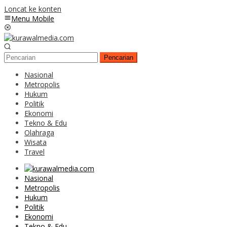
Loncat ke konten
Menu Mobile
Pencarian
Nasional
Metropolis
Hukum
Politik
Ekonomi
Tekno & Edu
Olahraga
Wisata
Travel
Nasional
Metropolis
Hukum
Politik
Ekonomi
Tekno & Edu