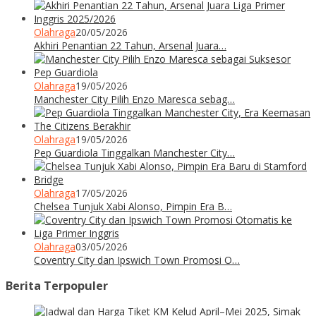
Olahraga
20/05/2026
Akhiri Penantian 22 Tahun, Arsenal Juara…
Olahraga
19/05/2026
Manchester City Pilih Enzo Maresca sebag…
Olahraga
19/05/2026
Pep Guardiola Tinggalkan Manchester City…
Olahraga
17/05/2026
Chelsea Tunjuk Xabi Alonso, Pimpin Era B…
Olahraga
03/05/2026
Coventry City dan Ipswich Town Promosi O…
Berita Terpopuler