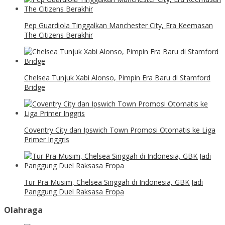
Pep Guardiola Tinggalkan Manchester City, Era Keemasan
The Citizens Berakhir
Chelsea Tunjuk Xabi Alonso, Pimpin Era Baru di Stamford
Bridge
Coventry City dan Ipswich Town Promosi Otomatis ke Liga
Primer Inggris
Tur Pra Musim, Chelsea Singgah di Indonesia, GBK Jadi
Panggung Duel Raksasa Eropa
Olahraga