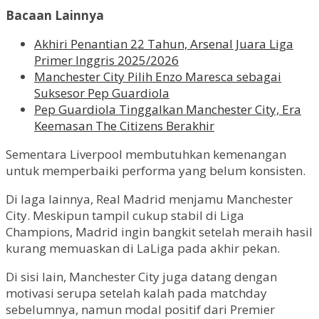
Bacaan Lainnya
Akhiri Penantian 22 Tahun, Arsenal Juara Liga
Primer Inggris 2025/2026
Manchester City Pilih Enzo Maresca sebagai
Suksesor Pep Guardiola
Pep Guardiola Tinggalkan Manchester City, Era
Keemasan The Citizens Berakhir
Sementara Liverpool membutuhkan kemenangan
untuk memperbaiki performa yang belum konsisten.
Di laga lainnya, Real Madrid menjamu Manchester
City. Meskipun tampil cukup stabil di Liga
Champions, Madrid ingin bangkit setelah meraih hasil
kurang memuaskan di LaLiga pada akhir pekan.
Di sisi lain, Manchester City juga datang dengan
motivasi serupa setelah kalah pada matchday
sebelumnya, namun modal positif dari Premier