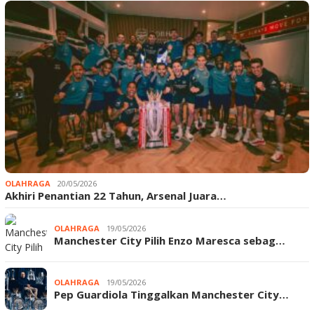
OLAHRAGA
20/05/2026
Akhiri Penantian 22 Tahun, Arsenal Juara…
OLAHRAGA
19/05/2026
Manchester City Pilih Enzo Maresca sebag…
OLAHRAGA
19/05/2026
Pep Guardiola Tinggalkan Manchester City…