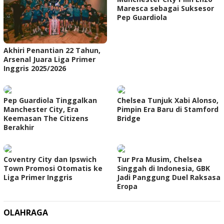
Maresca sebagai Suksesor
Pep Guardiola
Akhiri Penantian 22 Tahun,
Arsenal Juara Liga Primer
Inggris 2025/2026
Pep Guardiola Tinggalkan
Chelsea Tunjuk Xabi Alonso,
Manchester City, Era
Pimpin Era Baru di Stamford
Keemasan The Citizens
Bridge
Berakhir
Coventry City dan Ipswich
Tur Pra Musim, Chelsea
Town Promosi Otomatis ke
Singgah di Indonesia, GBK
Liga Primer Inggris
Jadi Panggung Duel Raksasa
Eropa
OLAHRAGA