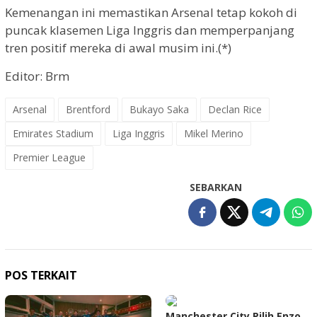
Kemenangan ini memastikan Arsenal tetap kokoh di
puncak klasemen Liga Inggris dan memperpanjang
tren positif mereka di awal musim ini.(*)
Editor: Brm
Arsenal
Brentford
Bukayo Saka
Declan Rice
Emirates Stadium
Liga Inggris
Mikel Merino
Premier League
SEBARKAN
POS TERKAIT
Manchester City Pilih Enzo