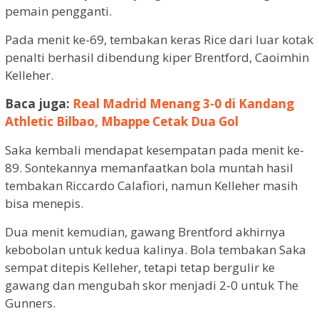
pemain pengganti.
Pada menit ke-69, tembakan keras Rice dari luar kotak
penalti berhasil dibendung kiper Brentford, Caoimhin
Kelleher.
Baca juga:
Real Madrid Menang 3-0 di Kandang
Athletic Bilbao, Mbappe Cetak Dua Gol
Saka kembali mendapat kesempatan pada menit ke-
89. Sontekannya memanfaatkan bola muntah hasil
tembakan Riccardo Calafiori, namun Kelleher masih
bisa menepis.
Dua menit kemudian, gawang Brentford akhirnya
kebobolan untuk kedua kalinya. Bola tembakan Saka
sempat ditepis Kelleher, tetapi tetap bergulir ke
gawang dan mengubah skor menjadi 2-0 untuk
The
Gunners
.