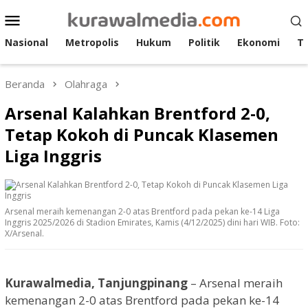
Loncat
Menu
ke
Mobile
konten
Nasional
Metropolis
Hukum
Politik
Ekonomi
T
Beranda
Olahraga
Arsenal Kalahkan Brentford 2-0,
Tetap Kokoh di Puncak Klasemen
Liga Inggris
Arsenal meraih kemenangan 2-0 atas Brentford pada pekan ke-14 Liga
Inggris 2025/2026 di Stadion Emirates, Kamis (4/12/2025) dini hari WIB. Foto:
X/Arsenal.
Kurawalmedia, Tanjungpinang
– Arsenal meraih
kemenangan 2-0 atas Brentford pada pekan ke-14