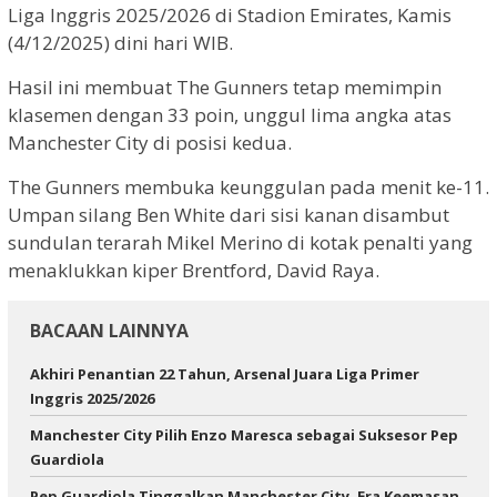
Liga Inggris 2025/2026 di Stadion Emirates, Kamis
(4/12/2025) dini hari WIB.
Hasil ini membuat The Gunners tetap memimpin
klasemen dengan 33 poin, unggul lima angka atas
Manchester City di posisi kedua.
The Gunners
membuka keunggulan pada menit ke-11.
Umpan silang Ben White dari sisi kanan disambut
sundulan terarah Mikel Merino di kotak penalti yang
menaklukkan kiper Brentford, David Raya.
BACAAN LAINNYA
Akhiri Penantian 22 Tahun, Arsenal Juara Liga Primer
Inggris 2025/2026
Manchester City Pilih Enzo Maresca sebagai Suksesor Pep
Guardiola
Pep Guardiola Tinggalkan Manchester City, Era Keemasan