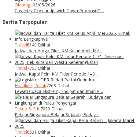
Olahraga
03/05/2026
Coventry City dan Ipswich Town Promosi O…
Berita Terpopuler
Travel
8148 Dilihat
Jadwal dan Harga Tiket KM Kelud April–Me…
Travel
7753 Dilihat
Jadwal Kapal Pelni KM Tidar Periode 1–31…
Headline
,
Politik
7268 Dilihat
Lewati Cuaca Ekstrem, Endipat dan Iman P…
Tekno & Edu
7039 Dilihat
Pelajar Singapura Belajar Sejarah, Buday…
Travel
6531 Dilihat