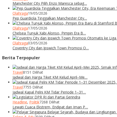
Manchester City Pilih Enzo Maresca sebag…
Olahraga
19/05/2026
Pep Guardiola Tinggalkan Manchester City…
Olahraga
17/05/2026
Chelsea Tunjuk Xabi Alonso, Pimpin Era B…
Olahraga
03/05/2026
Coventry City dan Ipswich Town Promosi O…
Berita Terpopuler
Travel
8151 Dilihat
Jadwal dan Harga Tiket KM Kelud April–Me…
Travel
7755 Dilihat
Jadwal Kapal Pelni KM Tidar Periode 1–31…
Headline
,
Politik
7268 Dilihat
Lewati Cuaca Ekstrem, Endipat dan Iman P…
Tekno & Edu
7039 Dilihat