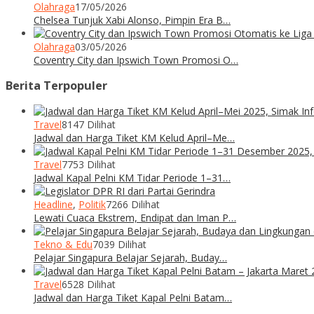
Olahraga
17/05/2026
Chelsea Tunjuk Xabi Alonso, Pimpin Era B…
Olahraga
03/05/2026
Coventry City dan Ipswich Town Promosi O…
Berita Terpopuler
Travel
8147 Dilihat
Jadwal dan Harga Tiket KM Kelud April–Me…
Travel
7753 Dilihat
Jadwal Kapal Pelni KM Tidar Periode 1–31…
Headline
,
Politik
7266 Dilihat
Lewati Cuaca Ekstrem, Endipat dan Iman P…
Tekno & Edu
7039 Dilihat
Pelajar Singapura Belajar Sejarah, Buday…
Travel
6528 Dilihat
Jadwal dan Harga Tiket Kapal Pelni Batam…