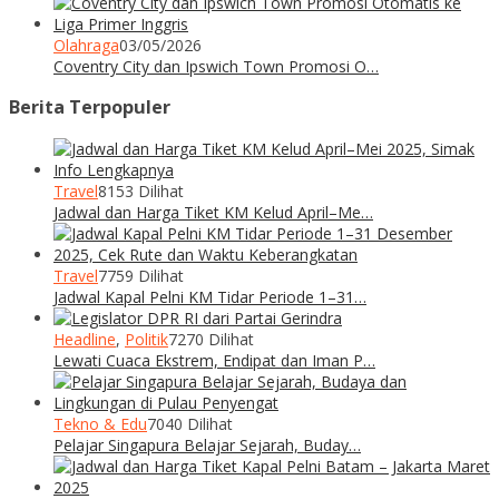
Olahraga
03/05/2026
Coventry City dan Ipswich Town Promosi O…
Berita Terpopuler
Travel
8153 Dilihat
Jadwal dan Harga Tiket KM Kelud April–Me…
Travel
7759 Dilihat
Jadwal Kapal Pelni KM Tidar Periode 1–31…
Headline
,
Politik
7270 Dilihat
Lewati Cuaca Ekstrem, Endipat dan Iman P…
Tekno & Edu
7040 Dilihat
Pelajar Singapura Belajar Sejarah, Buday…