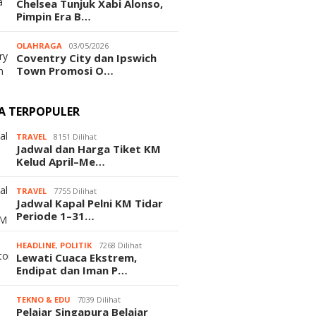
Chelsea Tunjuk Xabi Alonso,
Pimpin Era B…
OLAHRAGA
03/05/2026
Coventry City dan Ipswich
Town Promosi O…
TA TERPOPULER
TRAVEL
8151 Dilihat
Jadwal dan Harga Tiket KM
Kelud April–Me…
TRAVEL
7755 Dilihat
Jadwal Kapal Pelni KM Tidar
Periode 1–31…
HEADLINE
,
POLITIK
7268 Dilihat
Lewati Cuaca Ekstrem,
Endipat dan Iman P…
TEKNO & EDU
7039 Dilihat
Pelajar Singapura Belajar