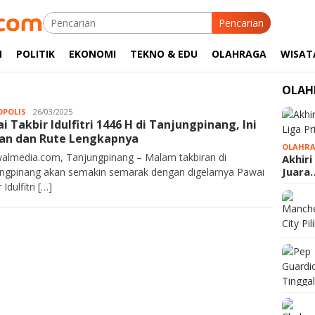
Pencarian
M
POLITIK
EKONOMI
TEKNO & EDU
OLAHRAGA
WISAT
OLAH
POLIS
Kurawalmedia
26/03/2025
i Takbir Idulfitri 1446 H di Tanjungpinang, Ini
an dan Rute Lengkapnya
OLAHR
almedia.com, Tanjungpinang – Malam takbiran di
Akhiri
Juara
ngpinang akan semakin semarak dengan digelarnya Pawai
 Idulfitri […]