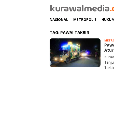
Loncat
ke
konten
NASIONAL
METROPOLIS
HUKU
TAG:
PAWAI TAKBIR
METRO
Pawa
Atur
Kuraw
Tanju
Takbir