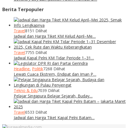
Berita Terpopuler
Travel
8151 Dilihat
Jadwal dan Harga Tiket KM Kelud April–Me…
Travel
7755 Dilihat
Jadwal Kapal Pelni KM Tidar Periode 1–31…
Headline
,
Politik
7268 Dilihat
Lewati Cuaca Ekstrem, Endipat dan Iman P…
Tekno & Edu
7039 Dilihat
Pelajar Singapura Belajar Sejarah, Buday…
Travel
6533 Dilihat
Jadwal dan Harga Tiket Kapal Pelni Batam…