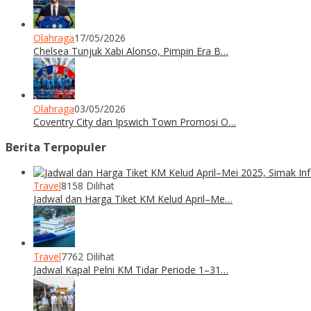
Olahraga
17/05/2026
Chelsea Tunjuk Xabi Alonso, Pimpin Era B…
Olahraga
03/05/2026
Coventry City dan Ipswich Town Promosi O…
Berita Terpopuler
Travel
8158 Dilihat
Jadwal dan Harga Tiket KM Kelud April–Me…
Travel
7762 Dilihat
Jadwal Kapal Pelni KM Tidar Periode 1–31…