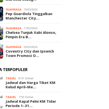
OLAHRAGA
19/05/2026
Pep Guardiola Tinggalkan
Manchester City…
OLAHRAGA
17/05/2026
Chelsea Tunjuk Xabi Alonso,
Pimpin Era B…
OLAHRAGA
03/05/2026
Coventry City dan Ipswich
Town Promosi O…
TA TERPOPULER
TRAVEL
8151 Dilihat
Jadwal dan Harga Tiket KM
Kelud April–Me…
TRAVEL
7753 Dilihat
Jadwal Kapal Pelni KM Tidar
Periode 1–31…