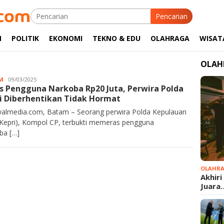
Pencarian
M
POLITIK
EKONOMI
TEKNO & EDU
OLAHRAGA
WISAT
OLAH
M
Kurawalmedia
09/03/2025
s Pengguna Narkoba Rp20 Juta, Perwira Polda
i Diberhentikan Tidak Hormat
almedia.com, Batam – Seorang perwira Polda Kepulauan
(Kepri), Kompol CP, terbukti memeras pengguna
ba […]
OLAHR
Akhiri
Juara