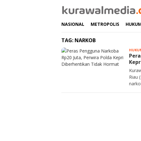
Loncat
ke
konten
NASIONAL
METROPOLIS
HUKU
TAG:
NARKOB
HUKU
Pera
Kepr
Kuraw
Riau 
narko