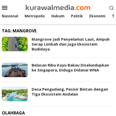
Loncat
Menu
ke
Mobile
konten
Nasional
Metropolis
Hukum
Politik
Ekonomi
T
TAG:
MANGROVE
Mangrove Jadi Penyelamat Laut, Ampuh
Serap Limbah dan Jaga Ekosistem
Budidaya
Belasan Ribu Kayu Bakau Diselundupkan
ke Singapura, Diduga Didanai WNA
Desa Pengudang, Pesisir Bintan dengan
Tiga Ekosistem Andalan
OLAHRAGA