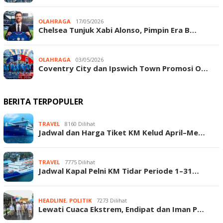
OLAHRAGA
17/05/2026
Chelsea Tunjuk Xabi Alonso, Pimpin Era B…
OLAHRAGA
03/05/2026
Coventry City dan Ipswich Town Promosi O…
BERITA TERPOPULER
TRAVEL
8160 Dilihat
Jadwal dan Harga Tiket KM Kelud April–Me…
TRAVEL
7775 Dilihat
Jadwal Kapal Pelni KM Tidar Periode 1–31…
HEADLINE
,
POLITIK
7273 Dilihat
Lewati Cuaca Ekstrem, Endipat dan Iman P…