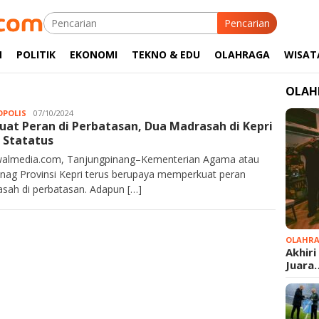
Pencarian
M
POLITIK
EKONOMI
TEKNO & EDU
OLAHRAGA
WISAT
OLAH
POLIS
JA
07/10/2024
uat Peran di Perbatasan, Dua Madrasah di Kepri
Rahim
 Statatus
almedia.com, Tanjungpinang–Kementerian Agama atau
ag Provinsi Kepri terus berupaya memperkuat peran
sah di perbatasan. Adapun […]
OLAHR
Akhiri
Juara