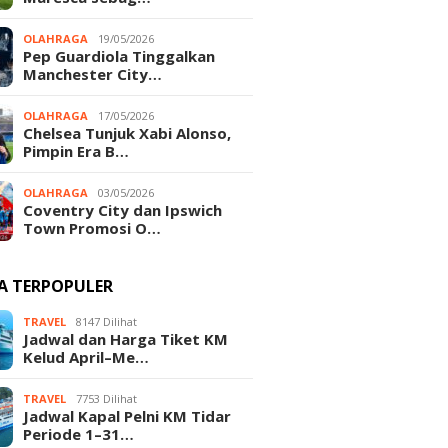
OLAHRAGA
19/05/2026
Pep Guardiola Tinggalkan
Manchester City…
OLAHRAGA
17/05/2026
Chelsea Tunjuk Xabi Alonso,
Pimpin Era B…
OLAHRAGA
03/05/2026
Coventry City dan Ipswich
Town Promosi O…
TA TERPOPULER
TRAVEL
8147 Dilihat
Jadwal dan Harga Tiket KM
Kelud April–Me…
TRAVEL
7753 Dilihat
Jadwal Kapal Pelni KM Tidar
Periode 1–31…