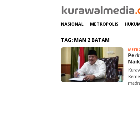
Loncat
ke
konten
NASIONAL
METROPOLIS
HUKU
TAG:
MAN 2 BATAM
METRO
Perk
Naik
Kuraw
Kemen
madra