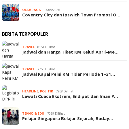
OLAHRAGA
03/05/2026
Coventry City dan Ipswich Town Promosi O…
BERITA TERPOPULER
TRAVEL
8151 Dilihat
Jadwal dan Harga Tiket KM Kelud April–Me…
TRAVEL
7755 Dilihat
Jadwal Kapal Pelni KM Tidar Periode 1–31…
HEADLINE
,
POLITIK
7268 Dilihat
Lewati Cuaca Ekstrem, Endipat dan Iman P…
TEKNO & EDU
7039 Dilihat
Pelajar Singapura Belajar Sejarah, Buday…