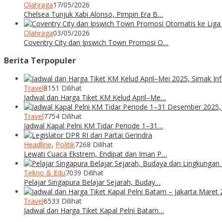
Olahraga
17/05/2026
Chelsea Tunjuk Xabi Alonso, Pimpin Era B…
Olahraga
03/05/2026
Coventry City dan Ipswich Town Promosi O…
Berita Terpopuler
Travel
8151 Dilihat
Jadwal dan Harga Tiket KM Kelud April–Me…
Travel
7754 Dilihat
Jadwal Kapal Pelni KM Tidar Periode 1–31…
Headline
,
Politik
7268 Dilihat
Lewati Cuaca Ekstrem, Endipat dan Iman P…
Tekno & Edu
7039 Dilihat
Pelajar Singapura Belajar Sejarah, Buday…
Travel
6533 Dilihat
Jadwal dan Harga Tiket Kapal Pelni Batam…