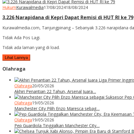
Hukum
Kurawalmedia
17/08/2024
18/08/2024
3.226 Narapidana di Kepri Dapat Remisi di HUT RI ke 79
Kurawalmedia.com, Tanjungpinang – Sebanyak 3.226 narapidana dan
Tidak Ada Pos Lagi.
Tidak ada laman yang di load.
Lihat Lainnya
Olahraga
Olahraga
20/05/2026
Akhiri Penantian 22 Tahun, Arsenal Juara…
Olahraga
19/05/2026
Manchester City Pilih Enzo Maresca sebag…
Olahraga
19/05/2026
Pep Guardiola Tinggalkan Manchester City…