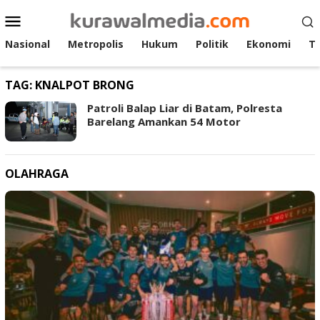
Loncat
Menu
ke
Mobile
konten
Nasional
Metropolis
Hukum
Politik
Ekonomi
T
TAG:
KNALPOT BRONG
Patroli Balap Liar di Batam, Polresta
Barelang Amankan 54 Motor
OLAHRAGA