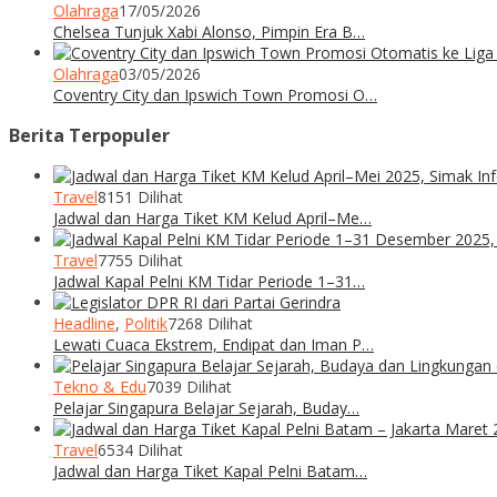
Olahraga
17/05/2026
Chelsea Tunjuk Xabi Alonso, Pimpin Era B…
Olahraga
03/05/2026
Coventry City dan Ipswich Town Promosi O…
Berita Terpopuler
Travel
8151 Dilihat
Jadwal dan Harga Tiket KM Kelud April–Me…
Travel
7755 Dilihat
Jadwal Kapal Pelni KM Tidar Periode 1–31…
Headline
,
Politik
7268 Dilihat
Lewati Cuaca Ekstrem, Endipat dan Iman P…
Tekno & Edu
7039 Dilihat
Pelajar Singapura Belajar Sejarah, Buday…
Travel
6534 Dilihat
Jadwal dan Harga Tiket Kapal Pelni Batam…