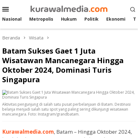
Loncat
Menu
ke
Mobile
konten
Nasional
Metropolis
Hukum
Politik
Ekonomi
T
Beranda
Wisata
Batam Sukses Gaet 1 Juta
Wisatawan Mancanegara Hingga
Oktober 2024, Dominasi Turis
Singapura
Aktivitas pengunjung di salah satu pusat perbelanjaan di Batam. Destinasi
belanja menjadi salah satu spot yang paling sering dikunjungi wisatawan
mancanegara. Foto: Instagram/grandbatam.
Kurawalmedia.com
, Batam – Hingga Oktober 2024,