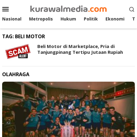
Loncat
Menu
ke
Mobile
konten
Nasional
Metropolis
Hukum
Politik
Ekonomi
T
TAG:
BELI MOTOR
Beli Motor di Marketplace, Pria di
Tanjungpinang Tertipu Jutaan Rupiah
OLAHRAGA